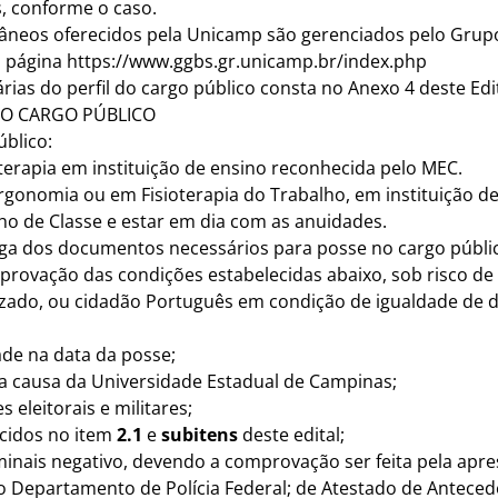
s, conforme o caso.
ntâneos oferecidos pela Unicamp são gerenciados pelo Grupo
a página
https://www.ggbs.gr.unicamp.br/index.php
rias do perfil do cargo público consta no Anexo 4 deste Edit
 NO CARGO PÚBLICO
blico:
terapia em instituição de ensino reconhecida pelo MEC.
Ergonomia ou em Fisioterapia do Trabalho, em instituição d
lho de Classe e estar em dia com as anuidades.
rega dos documentos necessários para posse no cargo públi
rovação das condições estabelecidas abaixo, sob risco de
alizado, ou cidadão Português em condição de igualdade de d
ade na data da posse;
sta causa da Universidade Estadual de Campinas;
 eleitorais e militares;
ecidos no item
2.1
e
subitens
deste edital;
iminais negativo, devendo a comprovação ser feita pela apr
o Departamento de Polícia Federal; de Atestado de Anteced