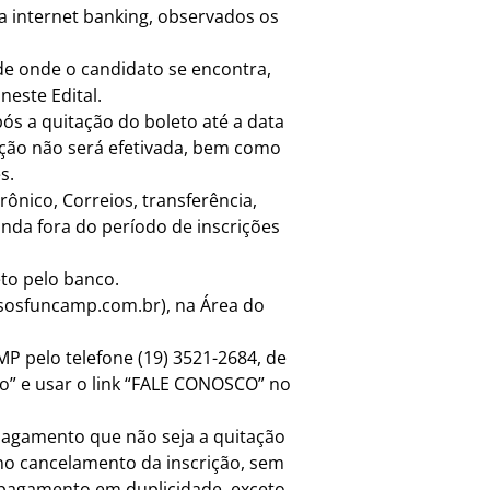
a internet banking, observados os
de onde o candidato se encontra,
neste Edital.
ós a quitação do boleto até a data
rição não será efetivada, bem como
s.
rônico, Correios, transferência,
da fora do período de inscrições
to pelo banco.
sosfuncamp.com.br), na Área do
P pelo telefone (19) 3521-2684, de
to” e usar o link “FALE CONOSCO” no
 pagamento que não seja a quitação
 no cancelamento da inscrição, sem
e pagamento em duplicidade, exceto