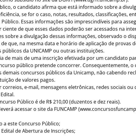
úblico, o candidato afirma que está informado sobre a div
ciência, se for o caso, notas, resultados, classificações, 
 Público. Essas informações são imprescindíveis para asse
r ciente de que esses dados poderão ser acessados na inter
 sobre a divulgação dessas informações, observado o dispo
te de que, na mesma data e horário de aplicação de provas
 públicos da UNICAMP ou outras instituições.
ência de mais de uma inscrição efetivada por um candidato 
oncurso público pretende concorrer. Consequentemente, o 
aos demais concursos públicos da Unicamp, não cabendo re
uição de valores pagos.
or correios, e-mail, mensagens eletrônicas, redes sociais o
Edital.
oncurso Público é de R$ 210,00 (duzentos e dez reais).
 deverá acessar o site da FUNCAMP (
www.concursosfuncamp
fico a este Concurso Público;
 Edital de Abertura de Inscrições;