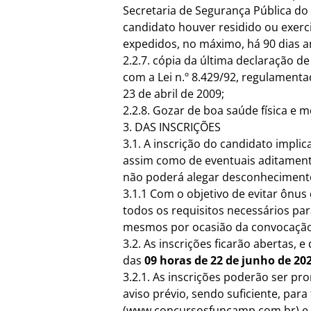
Secretaria de Segurança Pública do
candidato houver residido ou exerci
expedidos, no máximo, há 90 dias a
2.2.7. cópia da última declaração d
com a
Lei n.º 8.429/92,
regulamentad
23 de abril de 2009;
2.2.8. Gozar de boa saúde física e 
3. DAS INSCRIÇÕES
3.1. A inscrição do candidato impli
assim como de eventuais aditamento
não poderá alegar desconheciment
3.1.1 Com o objetivo de evitar ônus
todos os requisitos necessários pa
mesmos por ocasião da convocação
3.2. As inscrições ficarão abertas,
das
09 horas de 22 de junho de 20
3.2.1. As inscrições poderão ser p
aviso prévio, sendo suficiente, par
(
www.concursosfuncamp.com.br
) 