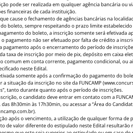
ição pode ser realizada em qualquer agência bancária ou vi
s financeiras de cada instituição.
o que cause o fechamento de agências bancárias na localida
o boleto, sempre respeitando o prazo limite estabelecido 
agamento do boleto, a inscrição somente será efetivada ap
e o pagamento não ser efetuado por falta de crédito a insc
a pagamento após o encerramento do período de inscriçõe
a taxa de inscrição por meio de pix, depósito em caixa elet
 comum em conta corrente, pagamento condicional, ou ain
ificado neste Edital.
efetivada somente após a confirmação do pagamento do bole
r a situação da inscrição no site da FUNCAMP (www.concur
s”, tanto durante quanto após o período de inscrições.
nscrição, o candidato deve entrar em contato com a FUNCAM
is, das 8h30min às 17h30min, ou acessar a “Área do Candida
uncamp.com.br
).
ição após o vencimento, a utilização de qualquer forma de
o de valor diferente do estipulado neste Edital resultarão
 mesmo que este seja superior ao estipulado ou em caso d