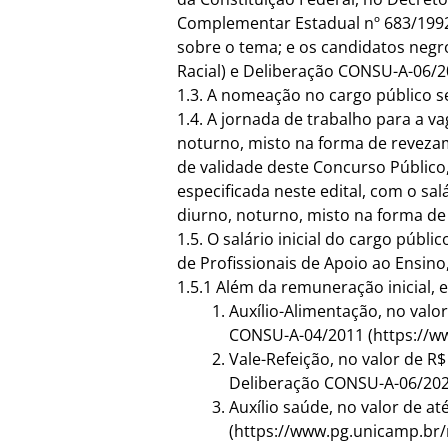
Complementar Estadual nº 683/1992 
sobre o tema; e os candidatos negro
Racial) e Deliberação CONSU-A-06/
1.3. A nomeação no cargo público s
1.4. A jornada de trabalho para a v
noturno, misto na forma de revezam
de validade deste Concurso Público
especificada neste edital, com o sa
diurno, noturno, misto na forma de
1.5. O salário inicial do cargo púb
de Profissionais de Apoio ao Ensino
1.5.1 Além da remuneração inicial, e
Auxílio-Alimentação, no valo
CONSU-A-04/2011 (
https://
Vale-Refeição, no valor de R$
Deliberação CONSU-A-06/2023
Auxílio saúde, no valor de a
(
https://www.pg.unicamp.br