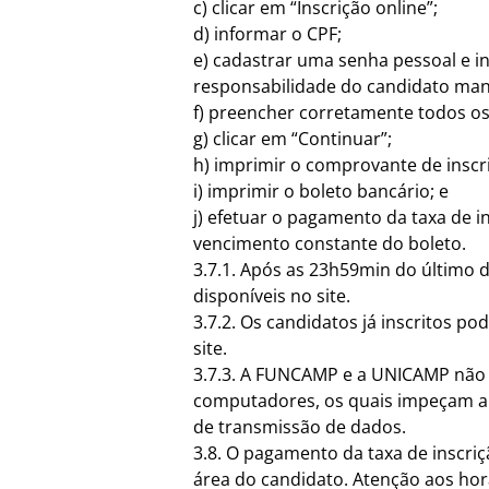
c) clicar em “Inscrição online”;
d) informar o CPF;
e) cadastrar uma senha pessoal e in
responsabilidade do candidato mant
f) preencher corretamente todos os 
g) clicar em “Continuar”;
h) imprimir o comprovante de inscr
i) imprimir o boleto bancário; e
j) efetuar o pagamento da taxa de i
vencimento constante do boleto.
3.7.1. Após as 23h59min do último d
disponíveis no site.
3.7.2. Os candidatos já inscritos p
site.
3.7.3. A FUNCAMP e a UNICAMP não s
computadores, os quais impeçam a 
de transmissão de dados.
3.8. O pagamento da taxa de inscri
área do candidato. Atenção aos hor