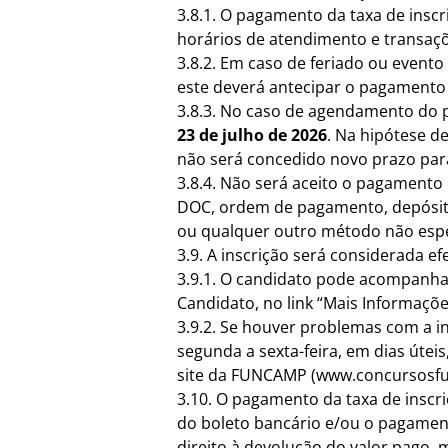
3.8.1. O pagamento da taxa de inscr
horários de atendimento e transaçõe
3.8.2. Em caso de feriado ou event
este deverá antecipar o pagamento d
3.8.3. No caso de agendamento do p
23 de julho de 2026
. Na hipótese d
não será concedido novo prazo par
3.8.4. Não será aceito o pagamento d
DOC, ordem de pagamento, depósito
ou qualquer outro método não espec
3.9. A inscrição será considerada 
3.9.1. O candidato pode acompanha
Candidato, no link “Mais Informaçõe
3.9.2. Se houver problemas com a i
segunda a sexta-feira, em dias úte
site da FUNCAMP (
www.concursosf
3.10. O pagamento da taxa de inscr
do boleto bancário e/ou o pagament
direito à devolução do valor pago,