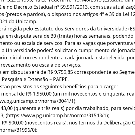
e no Decreto Estadual nº 59.591/2013, com suas atualizaçõ
s (pretos e pardos), o disposto nos artigos 4º e 39 da Lei 1
2021 da Unicamp.
erá regida pelo Estatuto dos Servidores da Universidade (
aga em disputa será de 30 (trinta) horas semanais, podendo 
ento ou escala de serviços. Para as vagas que porventura
, a Universidade poderá solicitar o cumprimento de jornad
lário inicial correspondente a cada jornada estabelecida, p
 revezamento ou escala de serviços.
lico em disputa será de R$ 9.759,85 correspondente ao Segmen
, Pesquisa e Extensão – PAEPE.
stão previstos os seguintes benefícios para o cargo:
r mensal de R$ 1.950,00 (um mil novecentos e cinquenta rea
www.pg.unicamp.br/norma/3041/1
);
 43,00 (quarenta e três reais) por dia trabalhado, para serv
, (
https://www.pg.unicamp.br/norma/31543/1
);
té R$ 900,00 (novecentos reais), nos termos da Deliberação
/norma/31996/0
);