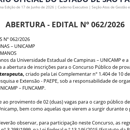
 na Edição de 17 de Junho de 2026 | Caderno Executivo | Seção Atos de Gestão 
ABERTURA - EDITAL Nº 062/2026
S Nº 062/2026
INAS – UNICAMP
HUMANOS
anos da Universidade Estadual de Campinas – UNICAMP e 
 abertura de inscrições para o Concurso Público de prova
ioterapeuta,
criado pela Lei Complementar n° 1.404 de 10 de 
esquisa e Extensão - PAEPE, sob a responsabilidade de organ
UNICAMP – FUNCAMP.
se ao provimento de 02 (duas) vagas para o cargo público d
 Unicamp, bem como aquelas que vierem a surgir durante o 
everão observar, para participação neste Concurso, as regras
nº 3.298/1999, na Lei Federal n.º 13.146/2015 (Estatuto da P