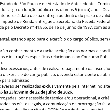
 Estado de São Paulo e de Atestado de Antecedentes Crimin
do cargo ou função pública nos últimos 5 (cinco) anos. Os 
nteriores à data de sua entrega ou dentro do prazo de va
e Imposto de Renda entregue à Secretaria da Receita Federa
a pelo Decreto nº 41.865, de 16 de junho de 1997, com as a
mental, estando apto para o exercício do cargo público, sem 
cará o conhecimento e a tácita aceitação das normas e condi
s e instruções específicas relacionadas ao Concurso Públi
o.
 desnecessários, antes de realizar o pagamento da inscrição
ra o exercício do cargo público, devendo estar ciente da o
 para admissão.
 e deverão ser realizadas exclusivamente pela internet, no 
26 às 23h59min de 22 de julho de 2026.
rorrogadas, por necessidade técnica e/ou operacional, a cr
a todos os efeitos legais, a comunicação da prorrogação fei
e como subsídio no site da DGRH (www.dgrh.unicamp.br).