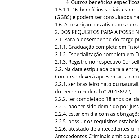
Outros benefícios específico
1.5.1.1. Os benefícios sociais espo
(GGBS) e podem ser consultados n
1.6. A descrição das atividades sumá
2. DOS REQUISITOS PARA A POSSE
2.1. Para o desempenho do cargo pú
2.1.1. Graduação completa em Fisio
2.1.2. Especialização completa em 
2.1.3. Registro no respectivo Conse
2.2. Na data estipulada para a ent
Concurso deverá apresentar, a comp
2.2.1. ser brasileiro nato ou natur
do Decreto Federal nº 70.436/72;
2.2.2. ter completado 18 anos de id
2.2.3. não ter sido demitido por ju
2.2.4. estar em dia com as obrigações
2.2.5. possuir os requisitos estabel
2.2.6. atestado de antecedentes cr
Antecedentes Criminais emitida pel