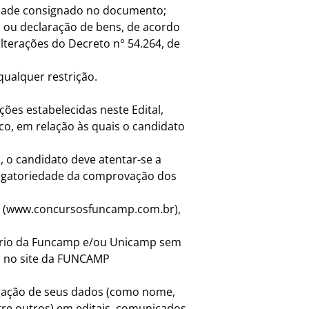
lidade consignado no documento;
l ou declaração de bens, de acordo
lterações do Decreto n° 54.264, de
qualquer restrição.
ções estabelecidas neste Edital,
co, em relação às quais o candidato
, o candidato deve atentar-se a
brigatoriedade da comprovação dos
site (www.concursosfuncamp.com.br),
itério da Funcamp e/ou Unicamp sem
ta no site da FUNCAMP
ulgação de seus dados (como nome,
entre outros) em editais, comunicados