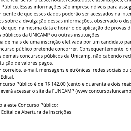
 Público. Essas informações são imprescindíveis para asse
r ciente de que esses dados poderão ser acessados na inter
 sobre a divulgação dessas informações, observado o dispo
te de que, na mesma data e horário de aplicação de provas
 públicos da UNICAMP ou outras instituições.
ência de mais de uma inscrição efetivada por um candidato 
oncurso público pretende concorrer. Consequentemente, o 
aos demais concursos públicos da Unicamp, não cabendo re
uição de valores pagos.
or correios, e-mail, mensagens eletrônicas, redes sociais o
Edital.
oncurso Público é de R$ 142,00 (cento e quarenta e dois reais
 deverá acessar o site da FUNCAMP (
www.concursosfuncamp
fico a este Concurso Público;
 Edital de Abertura de Inscrições;