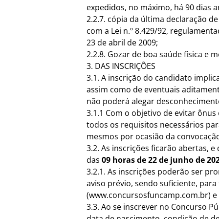
expedidos, no máximo, há 90 dias a
2.2.7. cópia da última declaração d
com a
Lei n.º 8.429/92,
regulamentad
23 de abril de 2009;
2.2.8. Gozar de boa saúde física e 
3. DAS INSCRIÇÕES
3.1. A inscrição do candidato impli
assim como de eventuais aditamento
não poderá alegar desconheciment
3.1.1 Com o objetivo de evitar ônus
todos os requisitos necessários pa
mesmos por ocasião da convocação
3.2. As inscrições ficarão abertas,
das
09 horas de 22 de junho de 20
3.2.1. As inscrições poderão ser p
aviso prévio, sendo suficiente, par
(
www.concursosfuncamp.com.br
) 
3.3. Ao se inscrever no Concurso P
data de nascimento, condição de defi