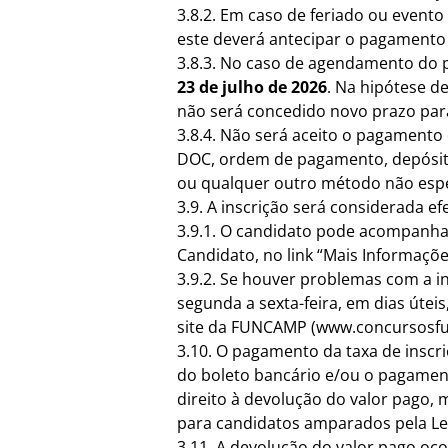
3.8.2. Em caso de feriado ou event
este deverá antecipar o pagamento d
3.8.3. No caso de agendamento do p
23 de julho de 2026
. Na hipótese d
não será concedido novo prazo par
3.8.4. Não será aceito o pagamento d
DOC, ordem de pagamento, depósito
ou qualquer outro método não espec
3.9. A inscrição será considerada 
3.9.1. O candidato pode acompanha
Candidato, no link “Mais Informaçõe
3.9.2. Se houver problemas com a i
segunda a sexta-feira, em dias úte
site da FUNCAMP (
www.concursosf
3.10. O pagamento da taxa de inscr
do boleto bancário e/ou o pagament
direito à devolução do valor pago,
para candidatos amparados pela Lei 
3.11. A devolução do valor pago oc