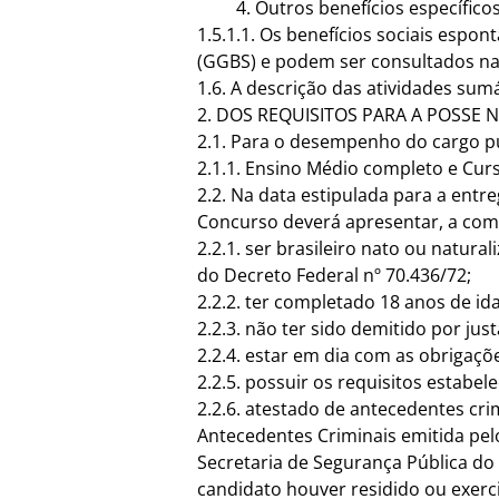
Outros benefícios específico
1.5.1.1. Os benefícios sociais espo
(GGBS) e podem ser consultados n
1.6. A descrição das atividades sumá
2. DOS REQUISITOS PARA A POSSE
2.1. Para o desempenho do cargo pú
2.1.1. Ensino Médio completo e Cur
2.2. Na data estipulada para a ent
Concurso deverá apresentar, a comp
2.2.1. ser brasileiro nato ou natur
do Decreto Federal nº 70.436/72;
2.2.2. ter completado 18 anos de id
2.2.3. não ter sido demitido por ju
2.2.4. estar em dia com as obrigações
2.2.5. possuir os requisitos estabel
2.2.6. atestado de antecedentes cr
Antecedentes Criminais emitida pel
Secretaria de Segurança Pública do
candidato houver residido ou exerci