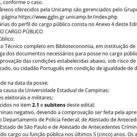
s, conforme o caso.
ntâneos oferecidos pela Unicamp são gerenciados pelo Grupo
a página
https://www.ggbs.gr.unicamp.br/index.php
rias do perfil do cargo público consta no Anexo 4 deste Edit
 NO CARGO PÚBLICO
blico:
so Técnico completo em Biblioteconomia, em instituição de
rega dos documentos necessários para posse no cargo públi
rovação das condições estabelecidas abaixo, sob risco de
alizado, ou cidadão Português em condição de igualdade de d
ade na data da posse;
sta causa da Universidade Estadual de Campinas;
 eleitorais e militares;
ecidos no item
2.1
e
subitens
deste edital;
iminais negativo, devendo a comprovação ser feita pela apr
o Departamento de Polícia Federal; de Atestado de Anteced
 Estado de São Paulo e de Atestado de Antecedentes Crimin
do cargo ou função pública nos últimos 5 (cinco) anos. Os 