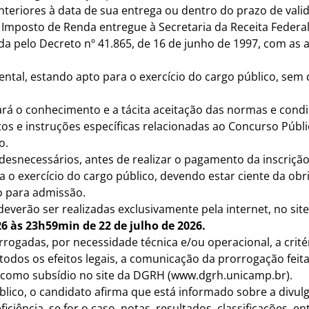
nteriores à data de sua entrega ou dentro do prazo de va
e Imposto de Renda entregue à Secretaria da Receita Federa
a pelo Decreto nº 41.865, de 16 de junho de 1997, com as a
mental, estando apto para o exercício do cargo público, sem 
cará o conhecimento e a tácita aceitação das normas e condi
s e instruções específicas relacionadas ao Concurso Públi
o.
 desnecessários, antes de realizar o pagamento da inscrição
ra o exercício do cargo público, devendo estar ciente da o
 para admissão.
 e deverão ser realizadas exclusivamente pela internet, no 
26 às 23h59min de 22 de julho de 2026.
rorrogadas, por necessidade técnica e/ou operacional, a cr
a todos os efeitos legais, a comunicação da prorrogação fei
e como subsídio no site da DGRH (www.dgrh.unicamp.br).
úblico, o candidato afirma que está informado sobre a div
ciência, se for o caso, notas, resultados, classificações, 