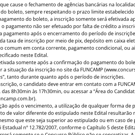
o que cause o fechamento de agências bancárias na localida
o boleto, sempre respeitando o prazo limite estabelecido 
agamento do boleto, a inscrição somente será efetivada ap
e o pagamento não ser efetuado por falta de crédito a insc
a pagamento após o encerramento do período de inscriçõe
a taxa de inscrição por meio de pix, depósito em caixa elet
 comum em conta corrente, pagamento condicional, ou ain
ificado neste Edital.
efetivada somente após a confirmação do pagamento do bole
r a situação da inscrição no site da FUNCAMP (www.concur
s”, tanto durante quanto após o período de inscrições.
nscrição, o candidato deve entrar em contato com a FUNCAM
is, das 8h30min às 17h30min, ou acessar a “Área do Candida
uncamp.com.br
).
ição após o vencimento, a utilização de qualquer forma de
o de valor diferente do estipulado neste Edital resultarão
 mesmo que este seja superior ao estipulado ou em caso d
Estadual nº 12.782/2007, conforme o Capítulo 5 deste Edita
orrerá somente se o Concurso Público não se concretizar.