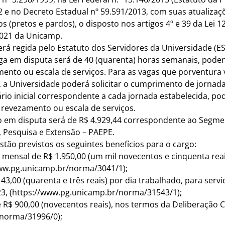
e no Decreto Estadual nº 59.591/2013, com suas atualizaçõ
s (pretos e pardos), o disposto nos artigos 4º e 39 da Lei 1
2021 da Unicamp.
erá regida pelo Estatuto dos Servidores da Universidade (
aga em disputa será de 40 (quarenta) horas semanais, pode
ento ou escala de serviços. Para as vagas que porventura
, a Universidade poderá solicitar o cumprimento de jornad
lário inicial correspondente a cada jornada estabelecida, p
 revezamento ou escala de serviços.
lico em disputa será de R$ 4.929,44 correspondente ao Segme
, Pesquisa e Extensão – PAEPE.
stão previstos os seguintes benefícios para o cargo:
r mensal de R$ 1.950,00 (um mil novecentos e cinquenta rea
www.pg.unicamp.br/norma/3041/1
);
 43,00 (quarenta e três reais) por dia trabalhado, para serv
, (
https://www.pg.unicamp.br/norma/31543/1
);
té R$ 900,00 (novecentos reais), nos termos da Deliberação
/norma/31996/0
);