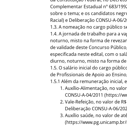
Complementar Estadual nº 683/1992 
sobre o tema; e os candidatos negro
Racial) e Deliberação CONSU-A-06/
1.3. A nomeação no cargo público s
1.4. A jornada de trabalho para a v
noturno, misto na forma de revezam
de validade deste Concurso Público
especificada neste edital, com o sa
diurno, noturno, misto na forma de
1.5. O salário inicial do cargo púb
de Profissionais de Apoio ao Ensino
1.5.1 Além da remuneração inicial, e
Auxílio-Alimentação, no valo
CONSU-A-04/2011 (
https://
Vale-Refeição, no valor de R$
Deliberação CONSU-A-06/2023
Auxílio saúde, no valor de a
(
https://www.pg.unicamp.br