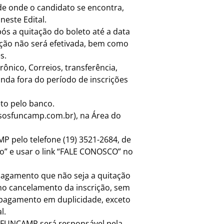
de onde o candidato se encontra,
neste Edital.
ós a quitação do boleto até a data
rição não será efetivada, bem como
s.
rônico, Correios, transferência,
da fora do período de inscrições
to pelo banco.
sosfuncamp.com.br), na Área do
P pelo telefone (19) 3521-2684, de
to” e usar o link “FALE CONOSCO” no
 pagamento que não seja a quitação
 no cancelamento da inscrição, sem
e pagamento em duplicidade, exceto
l.
 A FUNCAMP será responsável pela