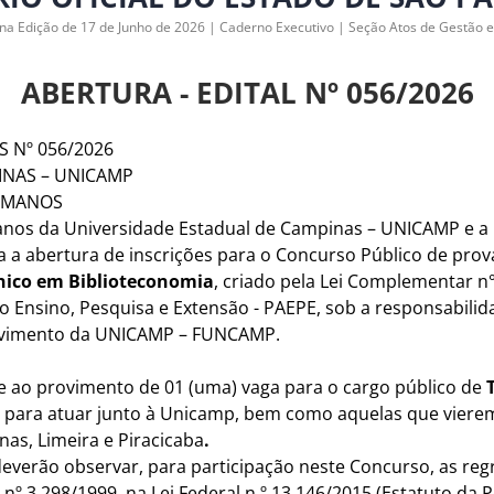
 na Edição de 17 de Junho de 2026 | Caderno Executivo | Seção Atos de Gestão 
ABERTURA - EDITAL Nº 056/2026
S Nº 056/2026
INAS – UNICAMP
HUMANOS
anos da Universidade Estadual de Campinas – UNICAMP e 
a abertura de inscrições para o Concurso Público de prov
écnico em Biblioteconomia
, criado pela Lei Complementar n°
ao Ensino, Pesquisa e Extensão - PAEPE, sob a responsabilid
lvimento da UNICAMP – FUNCAMP.
se ao provimento de 01 (uma) vaga para o cargo público de
para atuar junto à Unicamp, bem como aquelas que vierem
as, Limeira e Piracicaba
.
everão observar, para participação neste Concurso, as regras
nº 3.298/1999, na Lei Federal n.º 13.146/2015 (Estatuto da P