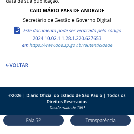
data de sua publicação.
CAIO MÁRIO PAES DE ANDRADE
Secretário de Gestão e Governo Digital
Este documento pode ser verificado pelo código
2024.10.02.1.1.28.1.220.627653
em
https://www.doe.sp.gov.br/autenticidade
VOLTAR
©
2026
| Diário Oficial do Estado de São Paulo | Todos os
Direitos Reservados
Desde maio de 1891
Fala SP
Transparência