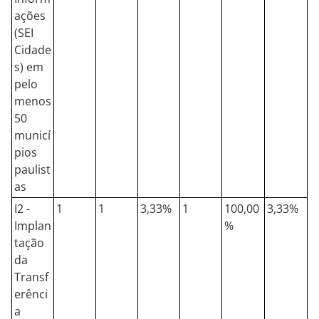
ações
(SEI
Cidade
s) em
pelo
menos
50
municí
pios
paulist
as
I2 -
1
1
3,33%
1
100,00
3,33%
Implan
%
tação
da
Transf
erênci
a