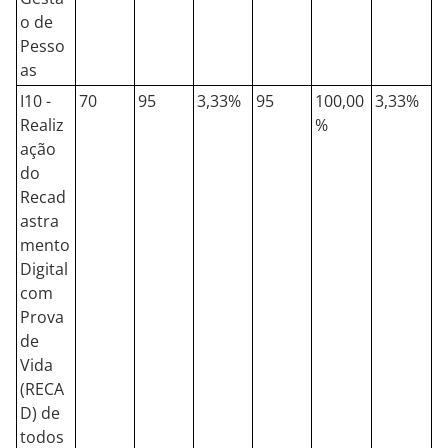
o de
Pesso
as
I10 -
70
95
3,33%
95
100,00
3,33%
Realiz
%
ação
do
Recad
astra
mento
Digital
com
Prova
de
Vida
(RECA
D) de
todos