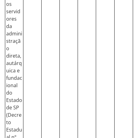
os
servid
ores
da
admini
straçã
o
direta,
autárq
uica e
fundac
ional
do
Estado
de SP
(Decre
to
Estadu
al nº