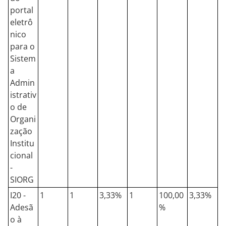
portal
eletrô
nico
para o
Sistem
a
Admin
istrativ
o de
Organi
zação
Institu
cional
-
SIORG
I20 -
1
1
3,33%
1
100,00
3,33%
Adesã
%
o à