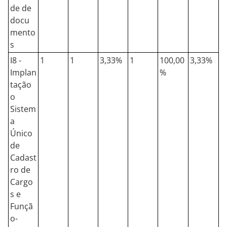
de de
docu
mento
s
I8 -
1
1
3,33%
1
100,00
3,33%
Implan
%
tação
o
Sistem
a
Único
de
Cadast
ro de
Cargo
s e
Funçã
o-