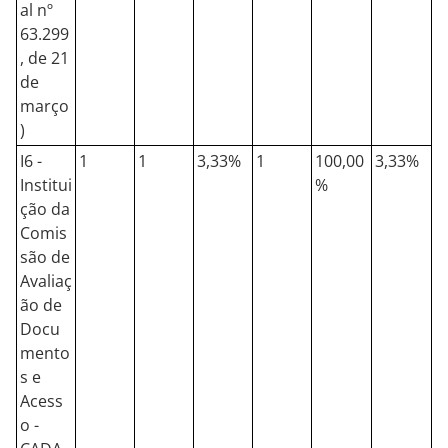
al nº
63.299
, de 21
de
março
)
I6 -
1
1
3,33%
1
100,00
3,33%
Institui
%
ção da
Comis
são de
Avaliaç
ão de
Docu
mento
s e
Acess
o -