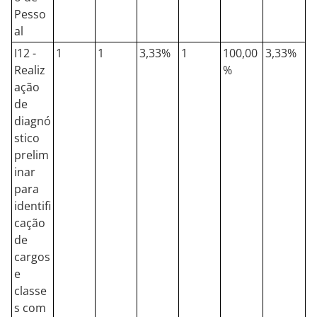
Pesso
al
I12 -
1
1
3,33%
1
100,00
3,33%
Realiz
%
ação
de
diagnó
stico
prelim
inar
para
identifi
cação
de
cargos
e
classe
s com