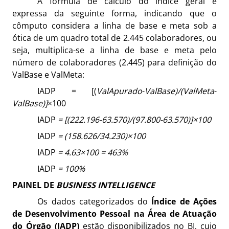
A fórmula de cálculo do índice geral é
expressa da seguinte forma, indicando que o
cômputo considera a linha de base e meta sob a
ótica de um quadro total de 2.445 colaboradores, ou
seja, multiplica-se a linha de base e meta pelo
número de colaboradores (2.445) para definição do
ValBase e ValMeta:
IADP = [(
Va
l
Apurado
-
Va
l
Base)/(
Va
l
Meta
-
Va
l
Base)]
×100
IADP
= [(222.196
-63.570)/(97.800-63.570
)]
×100
IADP
= (158.626
/34.230
)
×100
IADP
= 4.63×100 = 463%
IADP
= 100%
PAINEL DE
BUSINESS INTELLIGENCE
Os dados categorizados do
Índice de Ações
de Desenvolvimento Pessoal na Área de Atuação
do Órgão (IADP)
estão disponibilizados no BI, cujo