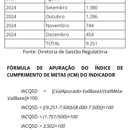
2024
Setembro
1.380
2024
Outubro
1.286
2024
Novembro
744
2024
Dezembro
454
TOTAL
9.251
Fonte: Diretoria de Gestão Regulatória
FÓRMULA DE APURAÇÃO DO ÍNDICE DE
CUMPRIMENTO DE METAS (ICM) DO INDICADOR
IACQSD = [(
Va
l
Apurado
-
Va
l
Base)/(
Va
l
Meta
-
Va
l
Base)]
×100
IACQSD
= [(
9.251-7.500)/(
8.000-7.500)]
×100
IACQSD
= (
1.751/
500)
×100
IACQSD
= 3,502×100