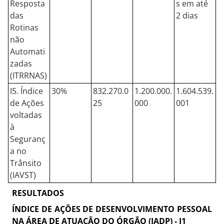
Resposta
s em até
das
2 dias
Rotinas
não
Automati
zadas
(ITRRNAS)
I5. Índice
30%
832.270.0
1.200.000.
1.604.539.
de Ações
25
000
001
voltadas
à
Seguranç
a no
Trânsito
(IAVST)
RESULTADOS
ÍNDICE DE AÇÕES DE DESENVOLVIMENTO PESSOAL
NA ÁREA DE ATUAÇÃO DO ÓRGÃO (IADP) - I1