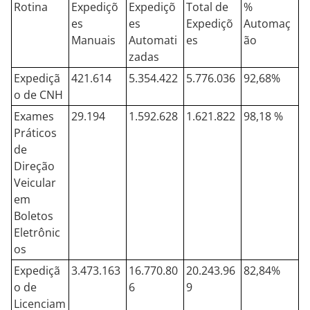
Rotina
Expediçõ
Expediçõ
Total de
%
es
es
Expediçõ
Automaç
Manuais
Automati
es
ão
zadas
Expediçã
421.614
5.354.422
5.776.036
92,68%
o de CNH
Exames
29.194
1.592.628
1.621.822
98,18 %
Práticos
de
Direção
Veicular
em
Boletos
Eletrônic
os
Expediçã
3.473.163
16.770.80
20.243.96
82,84%
o de
6
9
Licenciam