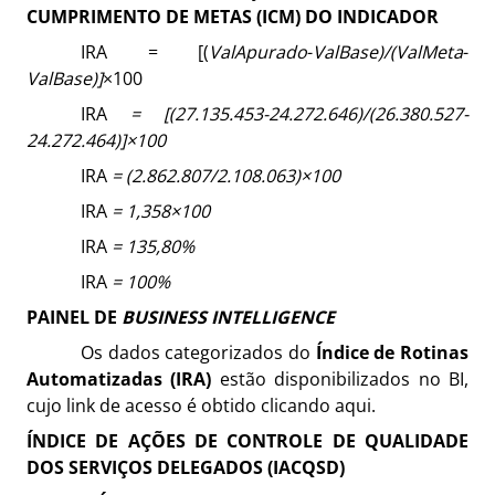
CUMPRIMENTO DE METAS (ICM) DO INDICADOR
IRA = [(
Va
l
Apurado
-
Va
l
Base)/(
Va
l
Meta
-
Va
l
Base)]
×100
IRA
= [(27.135.453
-24.272.646)/(26.380.527
-
24.272.464)]
×100
IRA
= (2.862.807
/2.108.063
)
×100
IRA
= 1,358×100
IRA
= 135,80%
IRA
= 100%
PAINEL DE
BUSINESS INTELLIGENCE
Os dados categorizados do
Índice de Rotinas
Automatizadas (IRA)
estão disponibilizados no BI,
cujo link de acesso é obtido clicando
aqui
.
ÍNDICE DE AÇÕES DE CONTROLE DE QUALIDADE
DOS SERVIÇOS DELEGADOS (IACQSD)