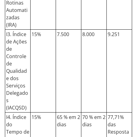
Rotinas
Automati
zadas
(IRA)
I3. Índice
15%
7.500
8.000
9.251
de Ações
de
Controle
de
Qualidad
e dos
Serviços
Delegado
s
(IACQSD)
I4. Índice
15%
65 % em 2
70 % em 2
77,71%
do
dias
dias
das
Tempo de
Resposta