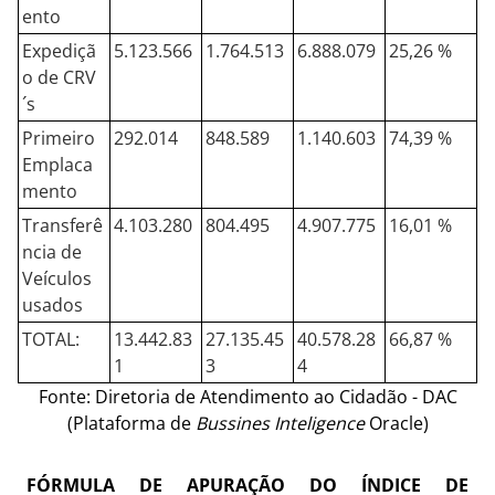
ento
Expediçã
5.123.566
1.764.513
6.888.079
25,26 %
o de CRV
´s
Primeiro
292.014
848.589
1.140.603
74,39 %
Emplaca
mento
Transferê
4.103.280
804.495
4.907.775
16,01 %
ncia de
Veículos
usados
TOTAL:
13.442.83
27.135.45
40.578.28
66,87 %
1
3
4
Fonte: Diretoria de Atendimento ao Cidadão - DAC
(Plataforma de
Bussines Inteligence
Oracle)
FÓRMULA DE APURAÇÃO DO ÍNDICE DE