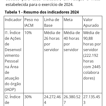
estabelecida para o exercício de 2024.
Tabela 1 - Resumo dos indicadores 2024
Indicador
Peso no
Linha de
Meta
Valor
IACM
Base
Apurado
I1. Índice
10%
Média de
Média de
Média de
de Ações
26 horas
40 horas
90,88
de
por
por
horas por
Desenvol
servidor
servidor
servidor
vimento
(222.192
Pessoal
horas
na Área
com 2445
de
colabora
atuação
dores)
do órgão
(IADP)
I2. Índice
30%
24.272.46
26.380.52
27.135.45
de
4
7
3