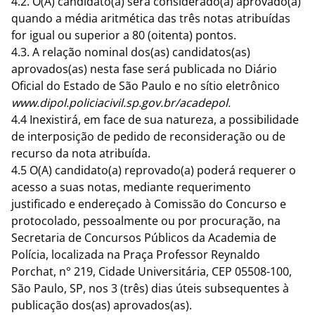
4.2. O(A) candidato(a) será considerado(a) aprovado(a)
quando a média aritmética das três notas atribuídas
for igual ou superior a 80 (oitenta) pontos.
4.3. A relação nominal dos(as) candidatos(as)
aprovados(as) nesta fase será publicada no Diário
Oficial do Estado de São Paulo e no sítio eletrônico
www.dipol.policiacivil.sp.gov.br/acadepol
.
4.4 Inexistirá, em face de sua natureza, a possibilidade
de interposição de pedido de reconsideração ou de
recurso da nota atribuída.
4.5 O(A) candidato(a) reprovado(a) poderá requerer o
acesso a suas notas, mediante requerimento
justificado e endereçado à Comissão do Concurso e
protocolado, pessoalmente ou por procuração, na
Secretaria de Concursos Públicos da Academia de
Polícia, localizada na Praça Professor Reynaldo
Porchat, n° 219, Cidade Universitária, CEP 05508-100,
São Paulo, SP, nos 3 (três) dias úteis subsequentes à
publicação dos(as) aprovados(as).