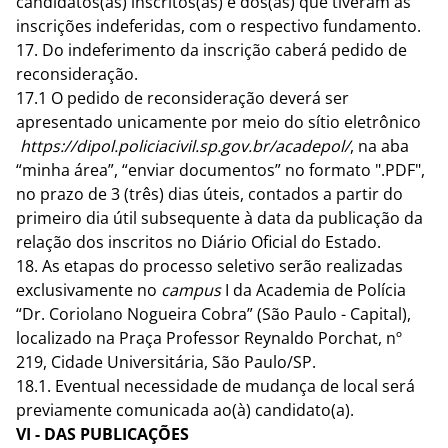
candidatos(as) inscritos(as) e dos(as) que tiveram as
inscrições indeferidas, com o respectivo fundamento.
17. Do indeferimento da inscrição caberá pedido de
reconsideração.
17.1 O pedido de reconsideração deverá ser
apresentado unicamente por meio do sítio eletrônico
https://dipol.policiacivil.sp.gov.br/acadepol/
, na aba
“minha área”, “enviar documentos” no formato ".PDF",
no prazo de 3 (três) dias úteis, contados a partir do
primeiro dia útil subsequente à data da publicação da
relação dos inscritos no Diário Oficial do Estado.
18. As etapas do processo seletivo serão realizadas
exclusivamente no
campus
I da Academia de Polícia
“Dr. Coriolano Nogueira Cobra” (São Paulo - Capital),
localizado na Praça Professor Reynaldo Porchat, nº
219, Cidade Universitária, São Paulo/SP.
18.1. Eventual necessidade de mudança de local será
previamente comunicada ao(à) candidato(a).
VI - DAS PUBLICAÇÕES