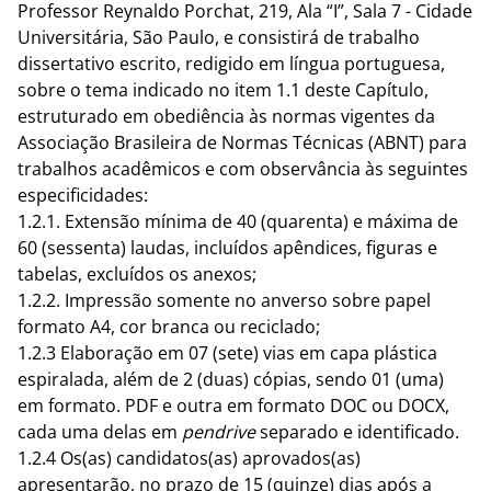
Professor Reynaldo Porchat, 219, Ala “I”, Sala 7 - Cidade
Universitária, São Paulo, e consistirá de trabalho
dissertativo escrito, redigido em língua portuguesa,
sobre o tema indicado no item 1.1 deste Capítulo,
estruturado em obediência às normas vigentes da
Associação Brasileira de Normas Técnicas (ABNT) para
trabalhos acadêmicos e com observância às seguintes
especificidades:
1.2.1. Extensão mínima de 40 (quarenta) e máxima de
60 (sessenta) laudas, incluídos apêndices, figuras e
tabelas, excluídos os anexos;
1.2.2. Impressão somente no anverso sobre papel
formato A4, cor branca ou reciclado;
1.2.3 Elaboração em 07 (sete) vias em capa plástica
espiralada, além de 2 (duas) cópias, sendo 01 (uma)
em formato. PDF e outra em formato DOC ou DOCX,
cada uma delas em
pendrive
separado e
identificado.
1.2.4 Os(as) candidatos(as) aprovados(as)
apresentarão, no prazo de 15 (quinze) dias após a