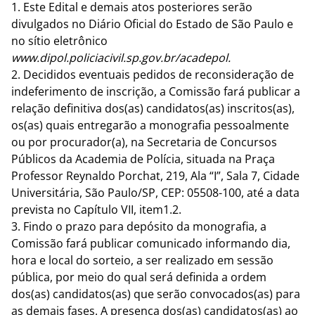
1. Este Edital e demais atos posteriores serão
divulgados no Diário Oficial do Estado de São Paulo e
no sítio eletrônico
www.dipol.policiacivil.sp.gov.br/acadepol
.
2. Decididos eventuais pedidos de reconsideração de
indeferimento de inscrição, a Comissão fará publicar a
relação definitiva dos(as) candidatos(as) inscritos(as),
os(as) quais entregarão a monografia pessoalmente
ou por procurador(a), na Secretaria de Concursos
Públicos da Academia de Polícia, situada na Praça
Professor Reynaldo Porchat, 219, Ala “I”, Sala 7, Cidade
Universitária, São Paulo/SP, CEP: 05508-100, até a data
prevista no Capítulo VII, item1.2.
3. Findo o prazo para depósito da monografia, a
Comissão fará publicar comunicado informando dia,
hora e local do sorteio, a ser realizado em sessão
pública, por meio do qual será definida a ordem
dos(as) candidatos(as) que serão convocados(as) para
as demais fases. A presença dos(as) candidatos(as) ao