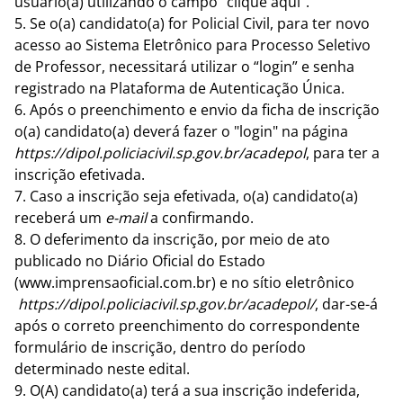
usuário(a) utilizando o campo “clique aqui”.
5. Se o(a) candidato(a) for Policial Civil, para ter novo
acesso ao Sistema Eletrônico para Processo Seletivo
de Professor, necessitará utilizar o “login” e senha
registrado na Plataforma de Autenticação Única.
6. Após o preenchimento e envio da ficha de inscrição
o(a) candidato(a) deverá fazer o "login" na página
https://dipol.policiacivil.sp.gov.br/acadepol
,
para ter a
inscrição efetivada.
7. Caso a inscrição seja efetivada, o(a) candidato(a)
receberá um
e-mail
a confirmando.
8. O deferimento da inscrição, por meio de ato
publicado no Diário Oficial do Estado
(www.imprensaoficial.com.br) e no sítio eletrônico
https://dipol.policiacivil.sp.gov.br/acadepol/
, dar-se-á
após o correto preenchimento do correspondente
formulário de inscrição, dentro do período
determinado neste edital.
9. O(A) candidato(a) terá a sua inscrição indeferida,