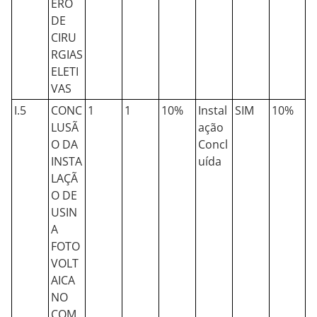
ERO
DE
CIRU
RGIAS
ELETI
VAS
I.5
CONC
1
1
10%
Instal
SIM
10%
LUSÃ
ação
O DA
Concl
INSTA
uída
LAÇÃ
O DE
USIN
A
FOTO
VOLT
AICA
NO
COM