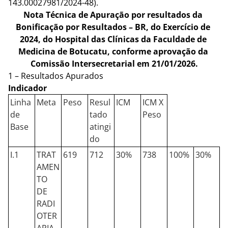
143.00027981/2024-48).
Nota Técnica de Apuração por resultados da 
Bonificação por Resultados – BR, do Exercício de 
2024, do Hospital das Clínicas da Faculdade de 
Medicina de Botucatu, conforme aprovação da 
Comissão Intersecretarial em 21/01/2026.
1 – Resultados Apurados
Indicador
Linha
Meta
Peso
Resul
ICM
ICM X
de
tado
Peso
Base
atingi
do
I.1
TRAT
619
712
30%
738
100%
30%
AMEN
TO
DE
RADI
OTER