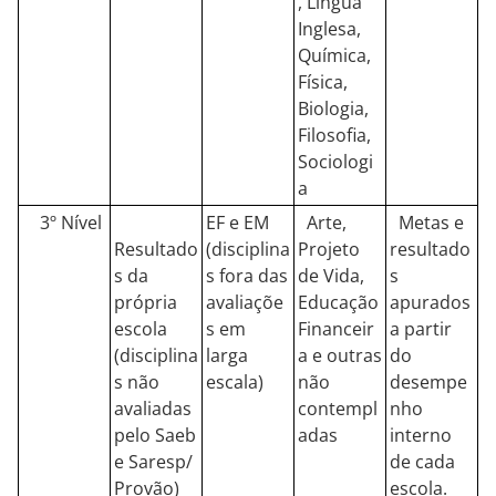
, Língua
Inglesa,
Química,
Física,
Biologia,
Filosofia,
Sociologi
a
3º Nível
EF e EM
Arte,
Metas e
Resultado
(disciplina
Projeto
resultado
s da
s fora das
de Vida,
s
própria
avaliaçõe
Educação
apurados
escola
s em
Financeir
a partir
(disciplina
larga
a e outras
do
s não
escala)
não
desempe
avaliadas
contempl
nho
pelo Saeb
adas
interno
e Saresp/
de cada
Provão)
escola.