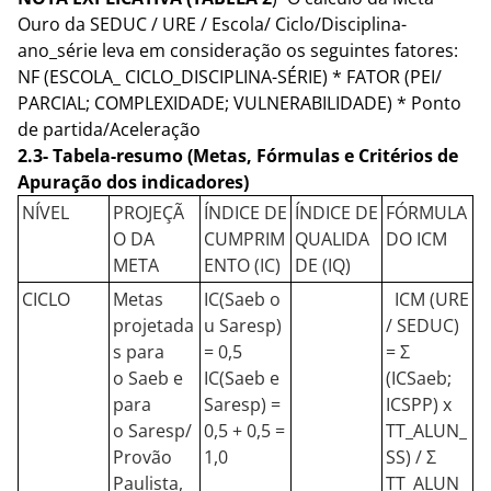
Ouro da SEDUC / URE / Escola/ Ciclo/Disciplina-
ano_série leva em consideração os seguintes fatores:
NF (ESCOLA_ CICLO_DISCIPLINA-SÉRIE) * FATOR (PEI/
PARCIAL; COMPLEXIDADE; VULNERABILIDADE) * Ponto
de partida/Aceleração
2.3-
Tabela-resumo (Metas, Fórmulas e Critérios de
Apuração dos indicadores)
NÍVEL
PROJEÇÃ
ÍNDICE DE
ÍNDICE DE
FÓRMULA
O DA
CUMPRIM
QUALIDA
DO ICM
META
ENTO (IC)
DE (IQ)
CICLO
Metas
IC(Saeb o
ICM (URE
projetada
u Saresp)
/ SEDUC)
s para
= 0,5
= Σ
o Saeb e
IC(Saeb e
(ICSaeb;
para
Saresp) =
ICSPP) x
o Saresp/
0,5 + 0,5 =
TT_ALUN_
Provão
1,0
SS) / Σ
Paulista,
TT_ALUN_