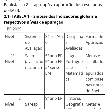
Paulista e a 2ª etapa, após a apuração dos resultados
do SAEB.
2.1- TABELA 1 – Síntese dos Indicadores globais e
respectivos níveis de apuração
BR 2025
Nível
Sistema
Séries/An
Disciplina
Forma de
de
o
s
Apuração
Avaliação
Avaliadas
1º
Saeb
5º ano EF
Língua
Metas e
Nível
(avaliação
9º ano EF
Portugue
resultado
nacional)
3ª série
sa e
s
EM
Matemáti
apurados
ca
com base
nas notas
do Saeb
2º
9º ano EF
História,
Nível
Saresp
Geografia
Metas e