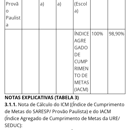
Provã
a)
a)
(Escol
o
a)
Paulist
a
ÍNDICE
100%
98,90%
AGRE
GADO
DE
CUMP
RIMEN
TO DE
METAS
(IACM)
NOTAS EXPLICATIVAS (TABELA 3)
3.1.1.
Nota de Cálculo do ICM ((Índice de Cumprimento
de Metas do SARESP/ Provão Paulista) e do IACM
(Índice Agregado de Cumprimento de Metas da URE/
SEDUC):