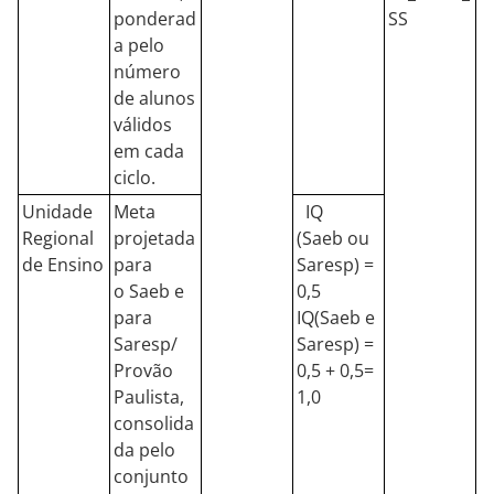
ponderad
SS
a pelo
número
de alunos
válidos
em cada
ciclo.
Unidade
Meta
IQ
Regional
projetada
(Saeb ou
de Ensino
para
Saresp) =
o Saeb e
0,5
para
IQ(Saeb e
Saresp/
Saresp) =
Provão
0,5 + 0,5=
Paulista,
1,0
consolida
da pelo
conjunto