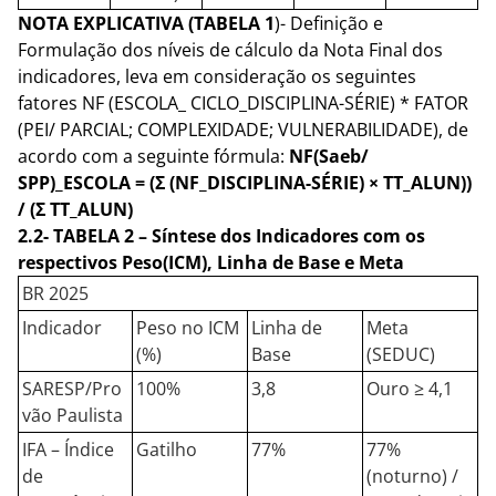
NOTA EXPLICATIVA (TABELA 1
)- Definição e
Formulação dos níveis de cálculo da Nota Final dos
indicadores, leva em consideração os seguintes
fatores NF (ESCOLA_ CICLO_DISCIPLINA-SÉRIE) * FATOR
(PEI/ PARCIAL; COMPLEXIDADE; VULNERABILIDADE), de
acordo com a seguinte fórmula:
NF(Saeb/
SPP)_ESCOLA = (Σ (NF_DISCIPLINA-SÉRIE) × TT_ALUN))
/ (Σ TT_ALUN)
2.2- TABELA 2 – Síntese dos Indicadores com os
respectivos Peso(ICM), Linha de Base e Meta
BR 2025
Indicador
Peso no ICM
Linha de
Meta
(%)
Base
(SEDUC)
SARESP/Pro
100%
3,8
Ouro ≥ 4,1
vão Paulista
IFA – Índice
Gatilho
77%
77%
de
(noturno) /