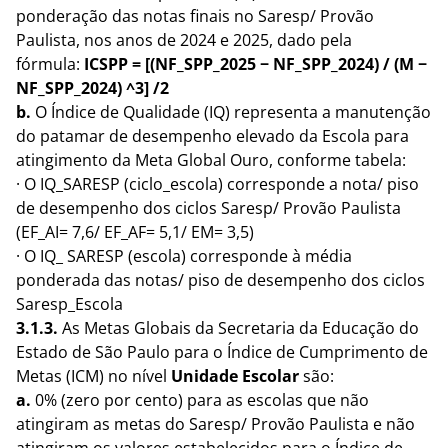
ponderação das notas finais no Saresp/ Provão
Paulista, nos anos de 2024 e 2025, dado pela
fórmula:
ICSPP = [(NF_SPP_2025 − NF_SPP_2024) / (M −
NF_SPP_2024)
^3] /2
b.
O Índice de Qualidade (IQ) representa a manutenção
do patamar de desempenho elevado da Escola para
atingimento da Meta Global Ouro, conforme tabela:
· O IQ_SARESP (ciclo_escola) corresponde a nota/ piso
de desempenho dos ciclos Saresp/ Provão Paulista
(EF_AI= 7,6/ EF_AF= 5,1/ EM= 3,5)
· O IQ_ SARESP (escola) corresponde à média
ponderada das notas/ piso de desempenho dos ciclos
Saresp_Escola
3.1.3.
As Metas Globais da Secretaria da Educação do
Estado de São Paulo para o Índice de Cumprimento de
Metas (ICM) no nível
Unidade Escolar
são:
a.
0% (zero por cento) para as escolas que não
atingiram as metas do Saresp/ Provão Paulista e não