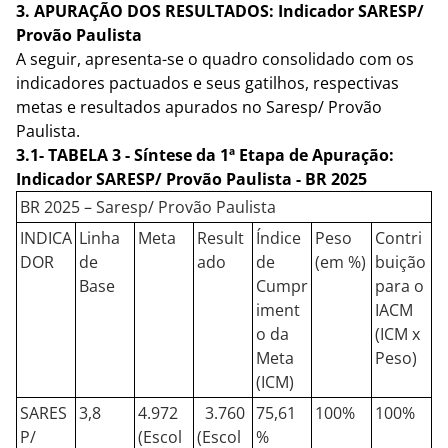
3.
APURAÇÃO DOS RESULTADOS: Indicador SARESP/
Provão Paulista
A seguir, apresenta-se o quadro consolidado com os
indicadores pactuados e seus gatilhos, respectivas
metas e resultados apurados no Saresp/ Provão
Paulista.
3.1- TABELA 3 - Síntese da 1ª Etapa de Apuração:
Indicador SARESP/ Provão Paulista - BR 2025
BR 2025 – Saresp/ Provão Paulista
INDICA
Linha
Meta
Result
Índice
Peso
Contri
DOR
de
ado
de
(em %)
buição
Base
Cumpr
para o
iment
IACM
o da
(ICM x
Meta
Peso)
(ICM)
SARES
3,8
4.972
3.760
75,61
100%
100%
P/
(Escol
(Escol
%