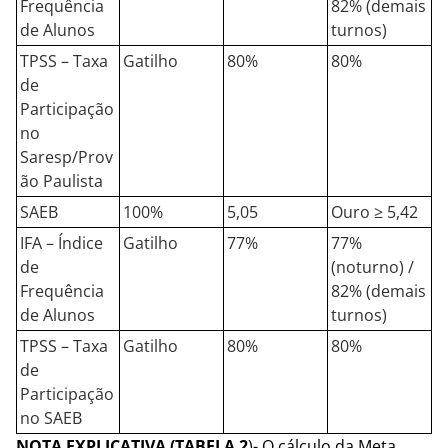
Frequência
82% (demais
de Alunos
turnos)
TPSS – Taxa
Gatilho
80%
80%
de
Participação
no
Saresp/Prov
ão Paulista
SAEB
100%
5,05
Ouro ≥ 5,42
IFA – Índice
Gatilho
77%
77%
de
(noturno) /
Frequência
82% (demais
de Alunos
turnos)
TPSS – Taxa
Gatilho
80%
80%
de
Participação
no SAEB
NOTA EXPLICATIVA (TABELA 2
)- O cálculo da Meta