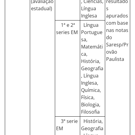
(avaliação
, Ciências,
resultado
estadual)
Língua
s
Inglesa
apurados
com base
1ª e 2ª
Língua
nas notas
series EM
Portugue
do
sa,
Saresp/Pr
Matemáti
ovão
ca,
Paulista
História,
Geografia
, Língua
Inglesa,
Química,
Física,
Biologia,
Filosofia
3ª serie
História,
EM
Geografia