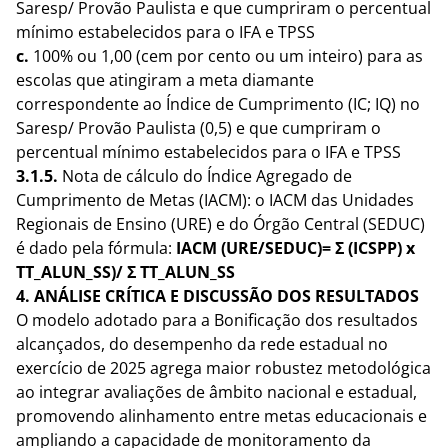
Saresp/ Provão Paulista e que cumpriram o percentual
mínimo estabelecidos para o IFA e TPSS
c.
100% ou 1,00 (cem por cento ou um inteiro) para as
escolas que atingiram a meta diamante
correspondente ao Índice de Cumprimento (IC; IQ) no
Saresp/ Provão Paulista (0,5) e que cumpriram o
percentual mínimo estabelecidos para o IFA e TPSS
3.1.5.
Nota de cálculo do Índice Agregado de
Cumprimento de Metas (IACM): o IACM das Unidades
Regionais de Ensino (URE) e do Órgão Central (SEDUC)
é dado pela fórmula:
IACM (URE/SEDUC)= Σ (ICSPP) x
TT_ALUN_SS)/ Σ TT_ALUN_SS
4. ANÁLISE CRÍTICA E DISCUSSÃO DOS RESULTADOS
O modelo adotado para a Bonificação dos resultados
alcançados, do desempenho da rede estadual no
exercício de 2025 agrega maior robustez metodológica
ao integrar avaliações de âmbito nacional e estadual,
promovendo alinhamento entre metas educacionais e
ampliando a capacidade de monitoramento da