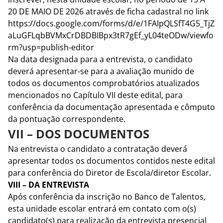
20 DE MAIO DE 2026 através de ficha cadastral no link
https://docs.google.com/forms/d/e/1FAIpQLSfT4G5_TjZ
aLuGFLqbBVMxCrDBDBIBpx3tR7gEf_yL04teODw/viewfo
rm?usp=publish-editor
Na data designada para a entrevista, o candidato
deverá apresentar-se para a avaliação munido de
todos os documentos comprobatórios atualizados
mencionados no Capítulo VII deste edital, para
conferência da documentação apresentada e cômputo
da pontuação correspondente.
VII – DOS DOCUMENTOS
Na entrevista o candidato a contratação deverá
apresentar todos os documentos contidos neste edital
para conferência do Diretor de Escola/diretor Escolar.
VIII – DA ENTREVISTA
Após conferência da inscrição no Banco de Talentos,
esta unidade escolar entrará em contato com o(s)
candidato(s) para realização da entrevista presencial