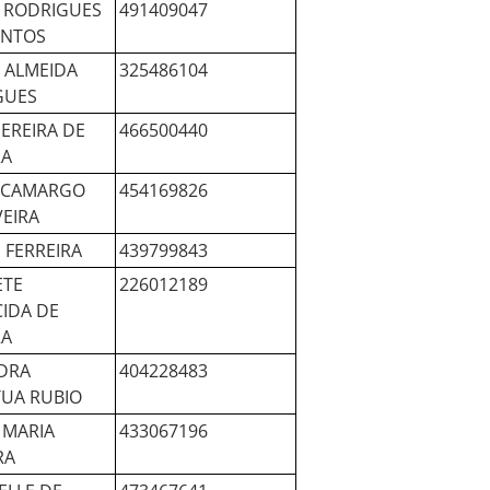
 RODRIGUES
491409047
ANTOS
A ALMEIDA
325486104
GUES
EREIRA DE
466500440
RA
E CAMARGO
454169826
VEIRA
E FERREIRA
439799843
ETE
226012189
IDA DE
RA
DRA
404228483
TUA RUBIO
 MARIA
433067196
RA