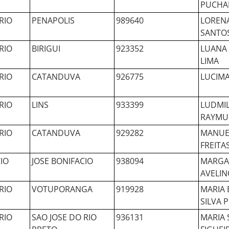
PUCHAR
RIO
PENAPOLIS
989640
LORENA
SANTO
RIO
BIRIGUI
923352
LUANA 
LIMA
RIO
CATANDUVA
926775
LUCIMA
RIO
LINS
933399
LUDMI
RAYM
RIO
CATANDUVA
929282
MANUE
FREITA
IO
JOSE BONIFACIO
938094
MARGA
AVELIN
RIO
VOTUPORANGA
919928
MARIA
SILVA 
RIO
SAO JOSE DO RIO
936131
MARIA 