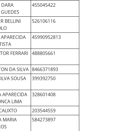
R DARA
455045422
 GUEDES
R BELLINI
526106116
OLO
A APARECIDA
45990952813
TISTA
ITOR FERRARI
488805661
LTON DA SILVA
8466371893
SILVA SOUSA
399392750
A APARECIDA
328601408
NCA LIMA
CALIXTO
203544559
A MARIA
584273897
ROS