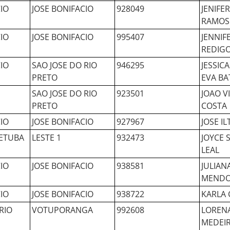
IO
JOSE BONIFACIO
928049
JENIFE
RAMOS
IO
JOSE BONIFACIO
995407
JENNIFE
REDIG
IO
SAO JOSE DO RIO
946295
JESSIC
PRETO
EVA BA
SAO JOSE DO RIO
923501
JOAO V
PRETO
COSTA
IO
JOSE BONIFACIO
927967
JOSE I
ETUBA
LESTE 1
932473
JOYCE 
LEAL
IO
JOSE BONIFACIO
938581
JULIAN
MENDO
IO
JOSE BONIFACIO
938722
KARLA 
RIO
VOTUPORANGA
992608
LOREN
MEDEI