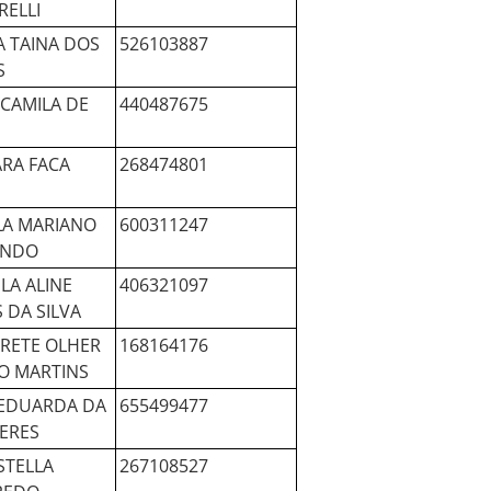
ELLI
 TAINA DOS
526103887
S
CAMILA DE
440487675
RA FACA
268474801
LA MARIANO
600311247
UNDO
LA ALINE
406321097
S DA SILVA
RETE OLHER
168164176
O MARTINS
 EDUARDA DA
655499477
PERES
STELLA
267108527