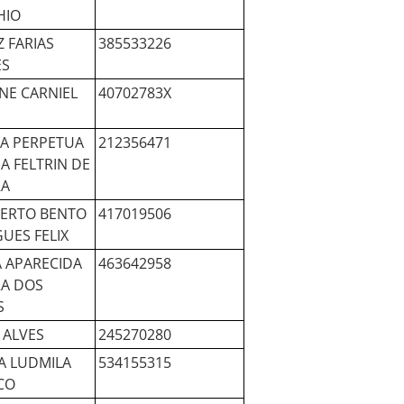
HIO
Z FARIAS
385533226
ES
NE CARNIEL
40702783X
A PERPETUA
212356471
A FELTRIN DE
RA
ERTO BENTO
417019506
UES FELIX
 APARECIDA
463642958
RA DOS
S
 ALVES
245270280
A LUDMILA
534155315
CO