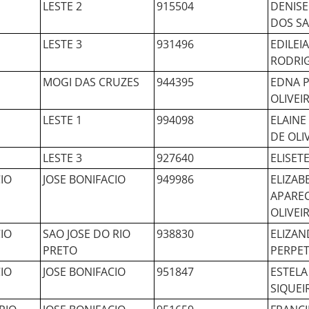
LESTE 2
915504
DENISE
DOS S
LESTE 3
931496
EDILEI
RODRI
MOGI DAS CRUZES
944395
EDNA P
OLIVEI
LESTE 1
994098
ELAIN
DE OLI
LESTE 3
927640
ELISET
IO
JOSE BONIFACIO
949986
ELIZAB
APAREC
OLIVEI
IO
SAO JOSE DO RIO
938830
ELIZAN
PRETO
PERPE
IO
JOSE BONIFACIO
951847
ESTELA
SIQUEI