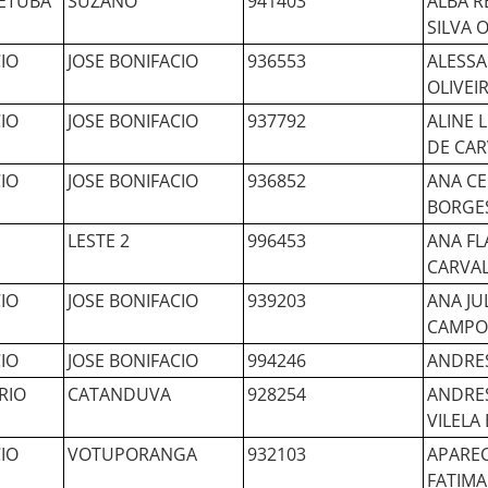
ETUBA
SUZANO
941403
ALBA R
SILVA O
IO
JOSE BONIFACIO
936553
ALESSA
OLIVEI
IO
JOSE BONIFACIO
937792
ALINE 
DE CA
IO
JOSE BONIFACIO
936852
ANA CE
BORGE
LESTE 2
996453
ANA FL
CARVA
IO
JOSE BONIFACIO
939203
ANA JU
CAMPO
IO
JOSE BONIFACIO
994246
ANDRES
RIO
CATANDUVA
928254
ANDRE
VILELA
IO
VOTUPORANGA
932103
APAREC
FATIMA