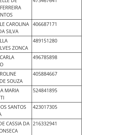
ELLE DE
473467641
FERREIRA
ANTOS
LE CAROLINA
406687171
DA SILVA
LLA
489151280
LVES ZONCA
 CARLA
496785898
O
AROLINE
405884667
 DE SOUZA
A MARIA
524841895
TI
DOS SANTOS
423017305
A
DE CASSIA DA
216332941
FONSECA