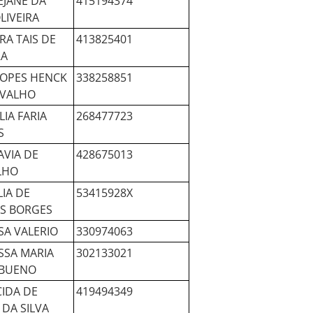
EJANE DA
415194374
LIVEIRA
RA TAIS DE
413825401
RA
LOPES HENCK
338258851
RVALHO
LIA FARIA
268477723
S
AVIA DE
428675013
LHO
LIA DE
53415928X
S BORGES
A VALERIO
330974063
SSA MARIA
302133021
 BUENO
IDA DE
419494349
 DA SILVA