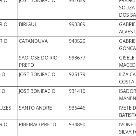
RIO
JOSE BONIFACIO
951659
FRANCI
SOUZA 
DOS S
RIO
BIRIGUI
993369
GABRIE
ALVES 
RIO
CATANDUVA
949520
GABRIE
GONCA
SAO JOSE DO RIO
993677
GISELE
PRETO
MACED
IO
JOSE BONIFACIO
925179
ILZA C
COSTA
IO
JOSE BONIFACIO
931410
ISADOR
MANEN
UZES
SANTO ANDRE
936446
IVETE 
BATIST
RIO
RIBEIRAO PRETO
934890
IVONE 
SILVA 