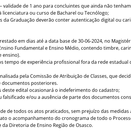
 – validade de 1 ano para concluintes que ainda não tenham
à licenciatura ou curso de Bacharel ou Tecnólogo;
es da Graduação deverão conter autenticação digital ou ca
estado em dias até a data base de 30-06-2024, no Magistéri
 Ensino Fundamental e Ensino Médio, contendo timbre, cari
 ensino).
 tempo de experiência profissional fora da rede estadual 
alisada pela Comissão de Atribuição de Classes, que decid
e documentos posteriores.
 deste edital ocasionará o indeferimento do cadastro;
 falsificado e/ou a ausência de parte dos documentos const
de de todos os atos praticados, sem prejuízo das medidas a
idato o acompanhamento do cronograma de todo o Process
te da Diretoria de Ensino Região de Osasco.