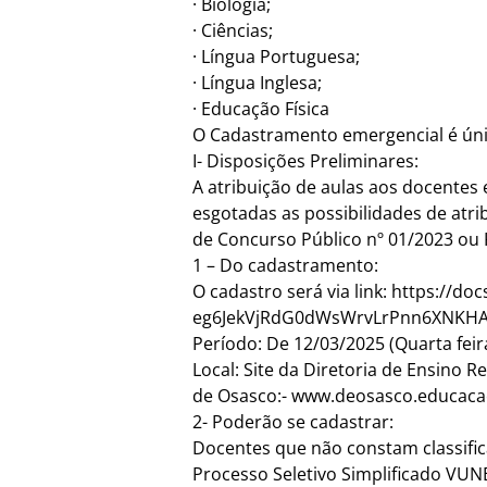
· Biologia;
· Ciências;
· Língua Portuguesa;
· Língua Inglesa;
· Educação Física
O Cadastramento emergencial é únic
I- Disposições Preliminares:
A atribuição de aulas aos docentes 
esgotadas as possibilidades de atr
de Concurso Público nº 01/2023 ou 
1 – Do cadastramento:
O cadastro será via link: https:/
eg6JekVjRdG0dWsWrvLrPnn6XNKHAF
Período: De 12/03/2025 (Quarta feir
Local: Site da Diretoria de Ensino R
de Osasco:- www.deosasco.educaca
2- Poderão se cadastrar:
Docentes que não constam classifi
Processo Seletivo Simplificado VUN