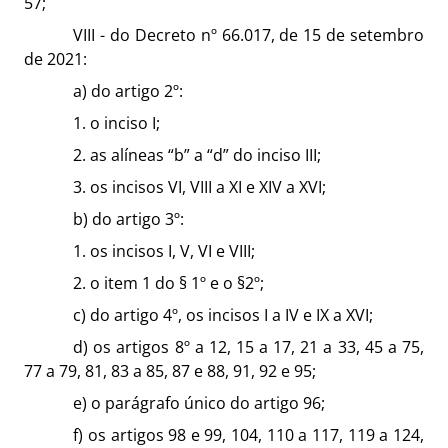
57;
VIII - do Decreto nº 66.017, de 15 de setembro
de 2021:
a) do artigo 2º:
1. o inciso I;
2. as alíneas “b” a “d” do inciso III;
3. os incisos VI, VIII a XI e XIV a XVI;
b) do artigo 3º:
1. os incisos I, V, VI e VIII;
2. o item 1 do § 1º e o §2º;
c) do artigo 4º, os incisos I a IV e IX a XVI;
d) os artigos 8º a 12, 15 a 17, 21 a 33, 45 a 75,
77 a 79, 81, 83 a 85, 87 e 88, 91, 92 e 95;
e) o parágrafo único do artigo 96;
f) os artigos 98 e 99, 104, 110 a 117, 119 a 124,